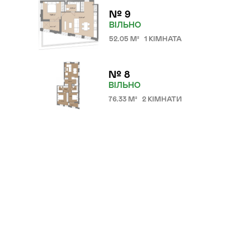
№ 9
Локація
ВІЛЬНО
Київ, вул. Дмитрівська, 23
52.05 М²
1 КІМНАТА
Статус
Підготовчі роботи
№ 8
ВІЛЬНО
76.33 М²
2 КІМНАТИ
ДІМ, ДЕ СУЧАСНІСТЬ
ПЕРЕПЛІТАЄТЬСЯ З
ІСТОРІЄЮ
У будинку спроєктовано всього 14
квартир.
Ми обрали клубний формат, тому
підбираємо вам сусідів за схожими