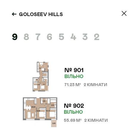
GOLOSEEV HILLS
9
8
7
6
5
4
3
2
№ 901
ВІЛЬНО
71.23 М²
2 КІМНАТИ
№ 902
GOLOSEEV
ВІЛЬНО
55.69 М²
2 КІМНАТИ
HILLS