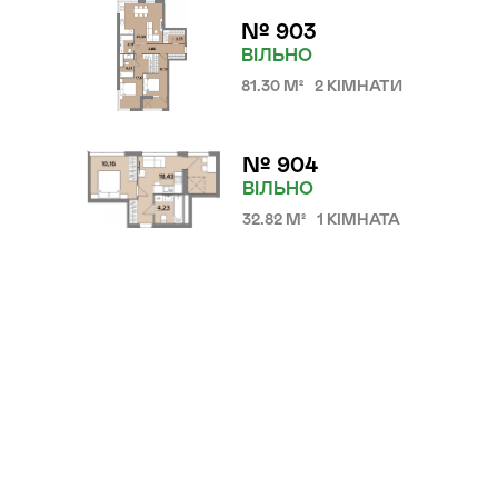
№ 903
Локація
ВІЛЬНО
Київ, Голосіївський р-н
81.30 М²
2 КІМНАТИ
Статус
Проєктування
№ 904
ВІЛЬНО
32.82 М²
1 КІМНАТА
Goloseev Hills — перший у
Голосіївському районі
малоповерховий
житловий квартал. Це 6
будинків, об’єднаних
насиченою внутрішньою
інфраструктурою.