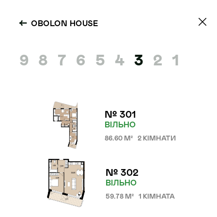
OBOLON HOUSE
9
8
7
6
5
4
3
2
1
№ 301
ВІЛЬНО
86.60 М²
2 КІМНАТИ
№ 302
ВІЛЬНО
59.78 М²
1 КІМНАТА
OBOLON HOUSE