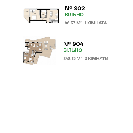
№ 902
Локація
ВІЛЬНО
Київ, Оболонський р-н
46.37 М²
1 КІМНАТА
Статус
Проєктування
№ 904
ВІЛЬНО
242.13 М²
3 КІМНАТИ
Комплекс складається з
двох будинків — 10 та
9 поверхів, а також трьох
таунхаусів по 3 поверхи.
Багатошаровість проекту
дозволяє йому виглядати,
як частина природного