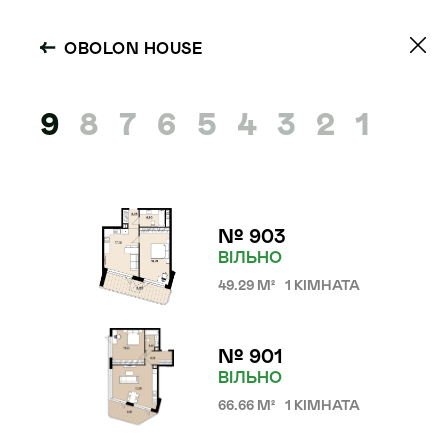
OBOLON HOUSE
9
8
7
6
5
4
3
2
1
№ 903
ВІЛЬНО
49.29 М²
1 КІМНАТА
№ 901
ВІЛЬНО
66.66 М²
1 КІМНАТА
OBOLON HOUSE