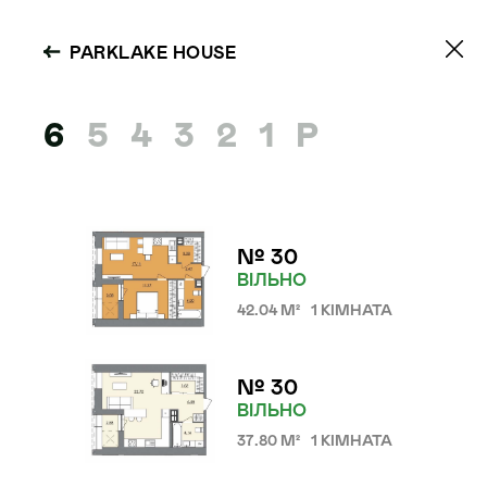
PARKLAKE HOUSE
6
5
4
3
2
1
P
№ 30
ВІЛЬНО
42.04 М²
1 КІМНАТА
№ 30
PARKLAKE
ВІЛЬНО
37.80 М²
1 КІМНАТА
HOUSE