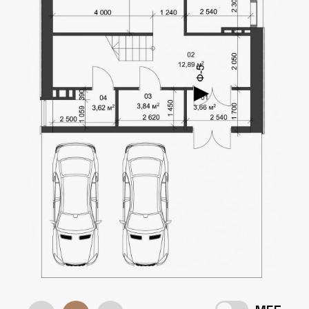
Локація
Лебедівка, Вишгород. р-н
Статус
Будівництво