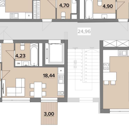
SEEV
ування