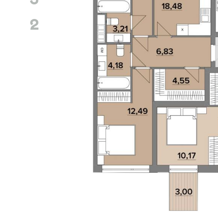
2
GOLO
HILLS
Локація
Статус
Київ, Голосіївський р-н
Проєкт