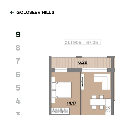
GOLOSEEV HILLS
9
8
7
6
5
4
3