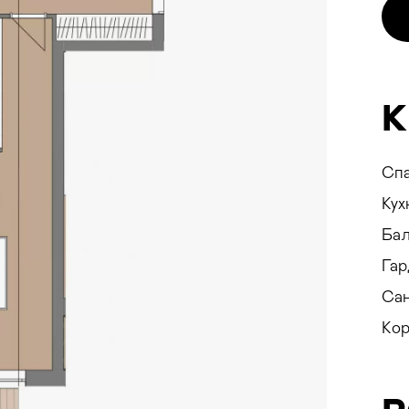
SEEV
К
Спа
Кух
Бал
Гар
Сан
Ко
ування