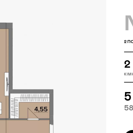
2
ПО
2
КІМ
5
58