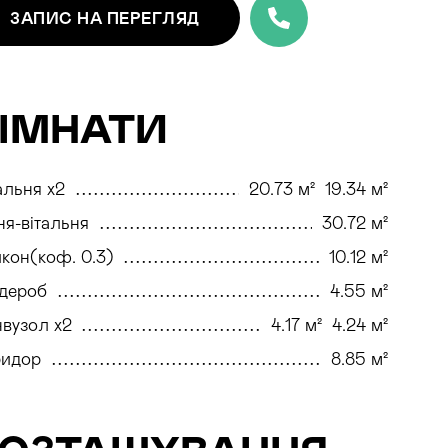
ЗАПИС
НА ПЕРЕГЛЯД
ІМНАТИ
льня x2
20.73 м²
19.34 м²
ня-вітальня
30.72 м²
кон(коф. 0.3)
10.12 м²
дероб
4.55 м²
вузол x2
4.17 м²
4.24 м²
ридор
8.85 м²