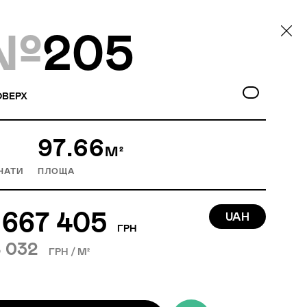
№
205
ВЕРХ
97.66
М²
НАТИ
ПЛОЩА
 667 405
UAH
ГРН
 032
ГРН / М²