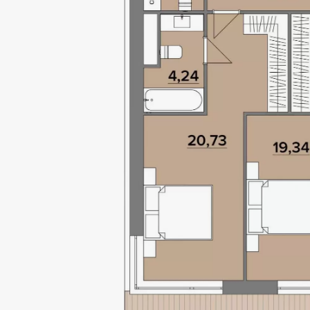
GOLO
HILLS
Локація
Статус
Київ, Голосіївський р-н
Проєкт