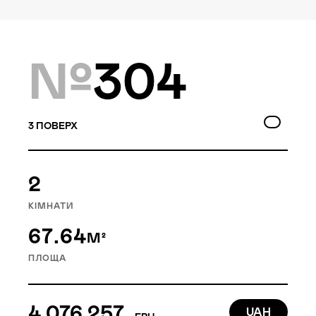
Локація
Київ, Голосіївський р-н
№
304
Статус
Проєктування
3
ПОВЕРХ
Goloseev Hills — перший у
2
Голосіївському районі
КІМНАТИ
малоповерховий
67.64
житловий квартал. Це 6
М²
будинків, об’єднаних
ПЛОЩА
насиченою внутрішньою
інфраструктурою.
4 076 257
UAH