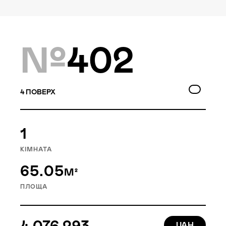
Локація
Київ, Голосіївський р-н
№
402
Статус
Проєктування
4
ПОВЕРХ
Goloseev Hills — перший у
1
Голосіївському районі
КІМНАТА
малоповерховий
65.05
житловий квартал. Це 6
М²
будинків, об’єднаних
ПЛОЩА
насиченою внутрішньою
інфраструктурою.
4 076 293
UAH