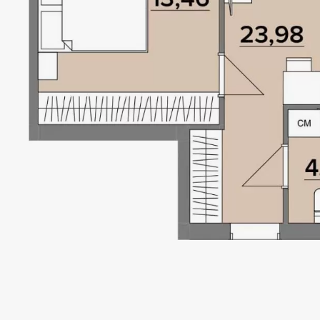
GOLO
HILLS
Локація
Статус
Київ, Голосіївський р-н
Проєкт