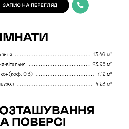
ЗАПИС
НА ПЕРЕГЛЯД
ІМНАТИ
альня
13.46 м²
ня-вітальня
23.98 м²
кон(коф. 0.3)
7.12 м²
нвузол
4.23 м²
РОЗТАШУВАННЯ
А ПОВЕРСІ