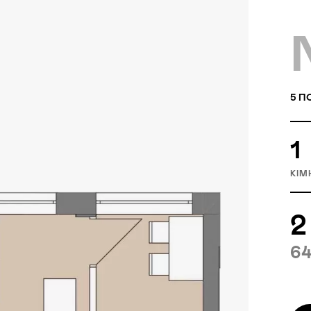
5
П
1
КІМ
2
64