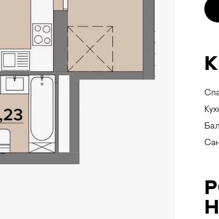
SEEV
К
Сп
Кух
Бал
Са
ування
Н