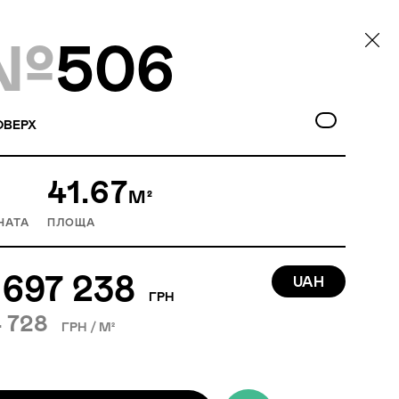
№
506
ОВЕРХ
41.67
М²
НАТА
ПЛОЩА
 697 238
UAH
ГРН
 728
ГРН / М²