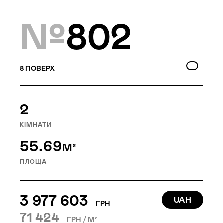
Локація
№
802
Київ, Голосіївський р-н
Статус
Проєктування
8
ПОВЕРХ
2
Goloseev Hills — перший у
КІМНАТИ
Голосіївському районі
55.69
М²
малоповерховий
ПЛОЩА
житловий квартал. Це 6
будинків, об’єднаних
насиченою внутрішньою
3 977 603
UAH
ГРН
інфраструктурою.
71 424
ГРН / М²