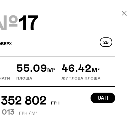
№
17
2Б
ВЕРХ
55.09
46.42
М²
М²
НАТИ
ПЛОЩА
ЖИТЛОВА ПЛОЩА
 352 802
UAH
ГРН
 013
ГРН / М²