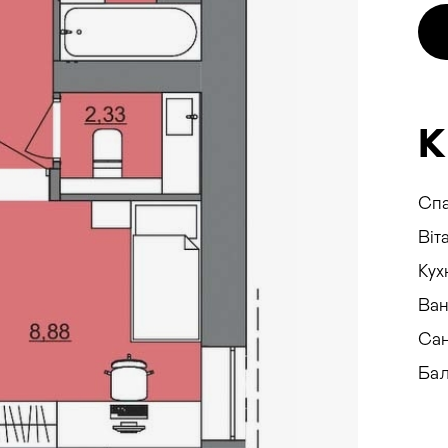
LAKE
К
Спа
E
Віт
Кух
Ван
Са
Бал
і роботи