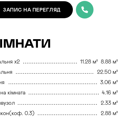
ЗАПИС
НА ПЕРЕГЛЯД
ІМНАТИ
льня x2
11.28 м²
8.88 м²
альня
22.50 м²
ня
3.06 м²
на кімната
4.16 м²
нвузол
2.33 м²
кон(коф. 0.3)
2.88 м²