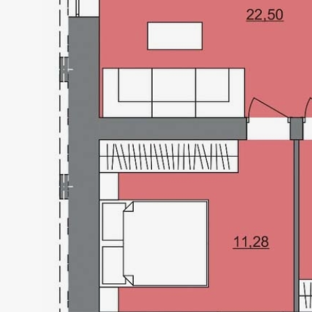
PARK
HOUS
Локація
Статус
Київ, вул. Кайсарова
Підготовч