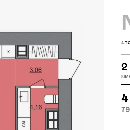
4
ПО
2
КІМ
4
79