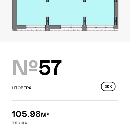
Локація
Київ, вул. Кайсарова
Статус
Підготовчі роботи
№
57
Park Lake House
це сучасний архітектурний
2КК
1
ПОВЕРХ
стиль з дотриманням
принципів естетики та
практичності.
105.98
М²
Ми зробили акцент на озелененні,
ПЛОЩА
тому внутрішня територія і навіть