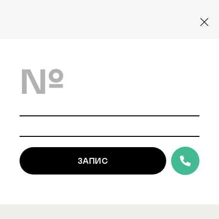
№
ЗАПИС