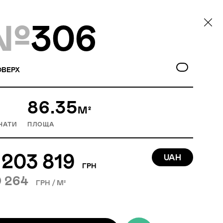
№
306
ВЕРХ
86.35
М²
НАТИ
ПЛОЩА
 203 819
UAH
ГРН
 264
ГРН / М²