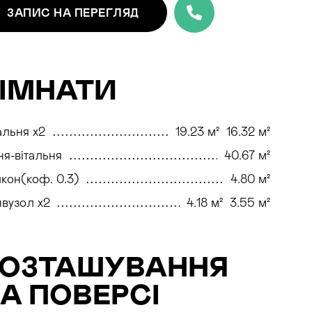
ЗАПИС
НА ПЕРЕГЛЯД
ІМНАТИ
льня x2
19.23 м²
16.32 м²
ня-вітальня
40.67 м²
кон(коф. 0.3)
4.80 м²
вузол x2
4.18 м²
3.55 м²
РОЗТАШУВАННЯ
А ПОВЕРСІ