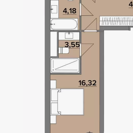
GOLO
HILLS
Локація
Статус
Київ, Голосіївський р-н
Проєкт