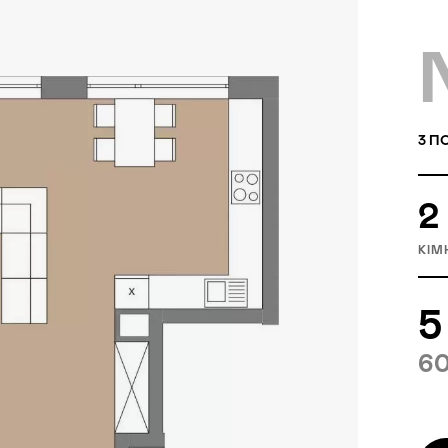
3
ПО
2
КІМ
5
60