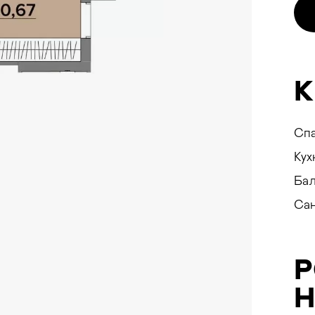
SEEV
К
Спа
Кух
Бал
Сан
ування
Н