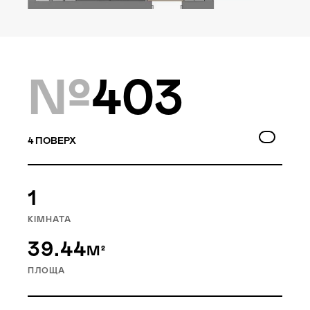
Локація
Київ, Голосіївський р-н
Статус
№
403
Проєктування
4
ПОВЕРХ
Goloseev Hills — перший у
1
Голосіївському районі
малоповерховий
КІМНАТА
житловий квартал. Це 6
39.44
М²
будинків, об’єднаних
насиченою внутрішньою
ПЛОЩА
інфраструктурою.