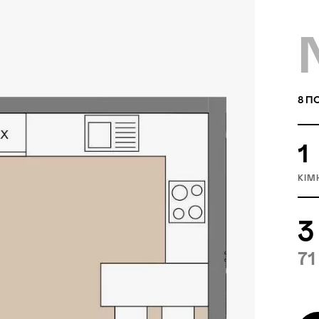
8
ПО
1
КІМ
3
71