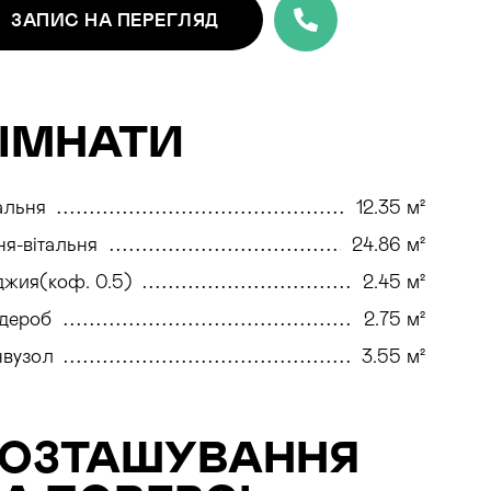
ЗАПИС
НА ПЕРЕГЛЯД
ІМНАТИ
альня
12.35 м²
ня-вітальня
24.86 м²
жия(коф. 0.5)
2.45 м²
дероб
2.75 м²
нвузол
3.55 м²
РОЗТАШУВАННЯ