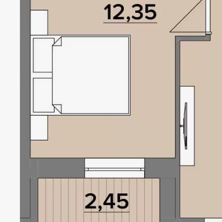
GOLO
HILLS
Локація
Статус
Київ, Голосіївський р-н
Проєкт