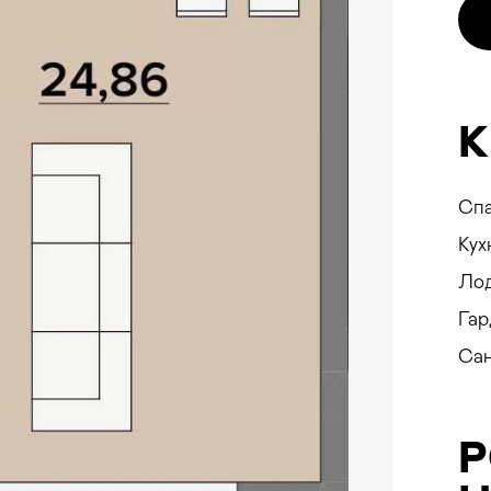
SEEV
К
Сп
Кух
Лод
Гар
Са
ування