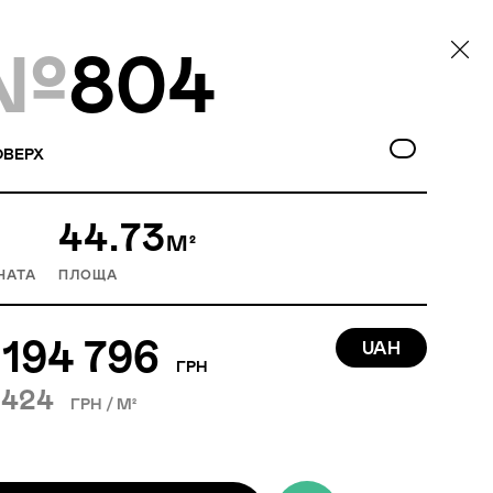
№
804
ВЕРХ
44.73
М²
НАТА
ПЛОЩА
 194 796
UAH
ГРН
 424
ГРН / М²