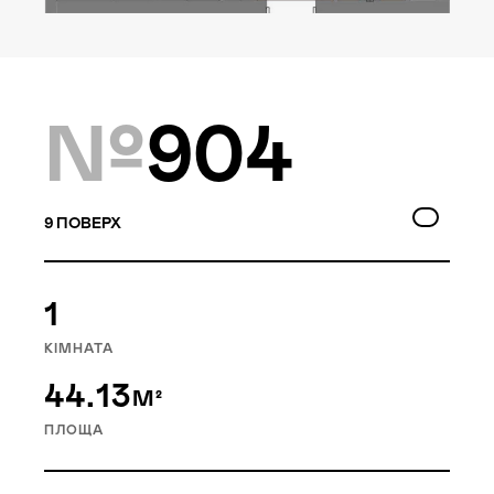
Локація
Київ, Голосіївський р-н
Статус
№
904
Проєктування
9
ПОВЕРХ
Goloseev Hills — перший у
1
Голосіївському районі
малоповерховий
КІМНАТА
житловий квартал. Це 6
44.13
М²
будинків, об’єднаних
насиченою внутрішньою
ПЛОЩА
інфраструктурою.