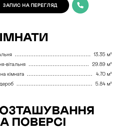
ЗАПИС
НА ПЕРЕГЛЯД
ІМНАТИ
альня
13.35 м²
ня-вітальня
29.89 м²
на кімната
4.70 м²
дероб
5.84 м²
РОЗТАШУВАННЯ
А ПОВЕРСІ