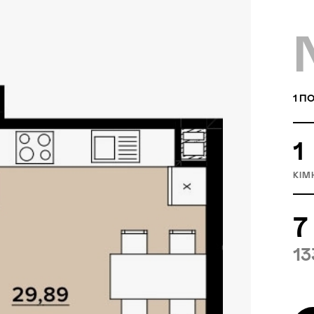
1
ПО
1
КІМ
7
13