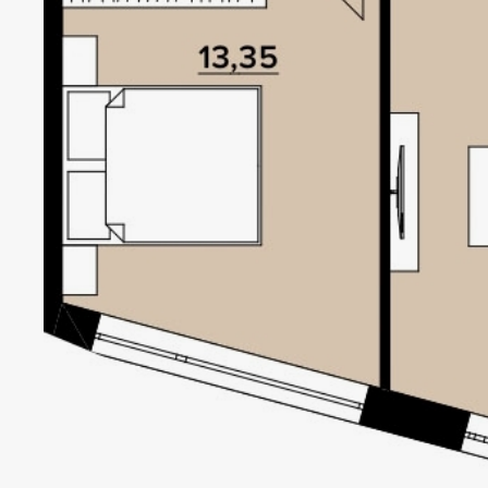
OBOL
HOUS
Локація
Статус
Київ, Оболонський р-н
Проєкт