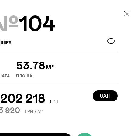
№
104
ВЕРХ
53.78
М²
НАТА
ПЛОЩА
 202 218
UAH
ГРН
3 920
ГРН / М²