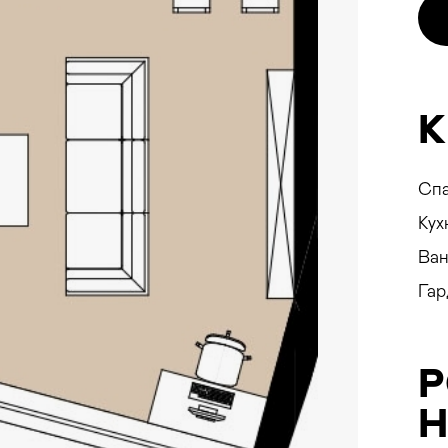
ON
К
Сп
E
Кух
Ван
Гар
ування
Н