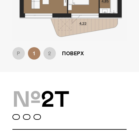
Локація
Київ, Оболонський р-н
Статус
Проєктування
P
1
2
ПОВЕРХ
Комплекс складається з
двох будинків — 10 та
№
2T
9 поверхів, а також трьох
таунхаусів по 3 поверхи.
Багатошаровість проекту
дозволяє йому виглядати,
як частина природного