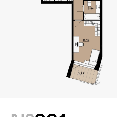
Локація
Київ, Оболонський р-н
Статус
Проєктування
Комплекс складається з
двох будинків — 10 та
9 поверхів, а також трьох
таунхаусів по 3 поверхи.
Багатошаровість проекту
дозволяє йому виглядати,
як частина природного