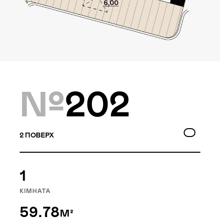
Локація
Київ, Оболонський р-н
Статус
Проєктування
№
202
Комплекс складається з
2
ПОВЕРХ
двох будинків — 10 та
9 поверхів, а також трьох
таунхаусів по 3 поверхи.
1
Багатошаровість проекту
дозволяє йому виглядати,
КІМНАТА
як частина природного
59.78
М²