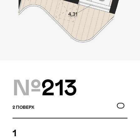
Локація
Київ, Оболонський р-н
Статус
Проєктування
№
213
Комплекс складається з
двох будинків — 10 та
9 поверхів, а також трьох
таунхаусів по 3 поверхи.
2
ПОВЕРХ
Багатошаровість проекту
дозволяє йому виглядати,
1
як частина природного