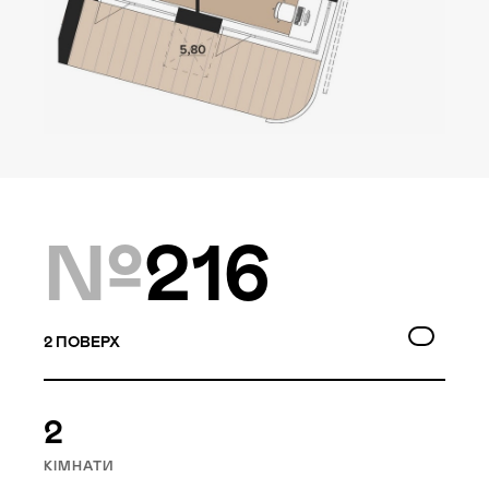
Локація
Київ, Оболонський р-н
Статус
Проєктування
№
216
Комплекс складається з
двох будинків — 10 та
9 поверхів, а також трьох
2
ПОВЕРХ
таунхаусів по 3 поверхи.
Багатошаровість проекту
2
дозволяє йому виглядати,
як частина природного
КІМНАТИ