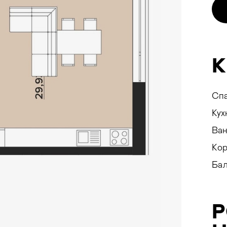
ON
К
Сп
E
Кух
Ван
Ко
Бал
ування