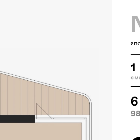
2
ПО
1
КІМ
6
98