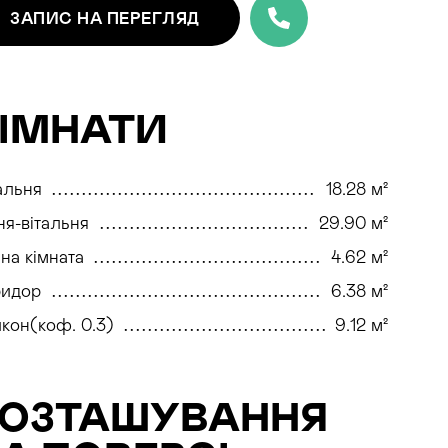
ЗАПИС
НА ПЕРЕГЛЯД
ІМНАТИ
альня
18.28 м²
ня-вітальня
29.90 м²
на кімната
4.62 м²
ридор
6.38 м²
кон(коф. 0.3)
9.12 м²
РОЗТАШУВАННЯ