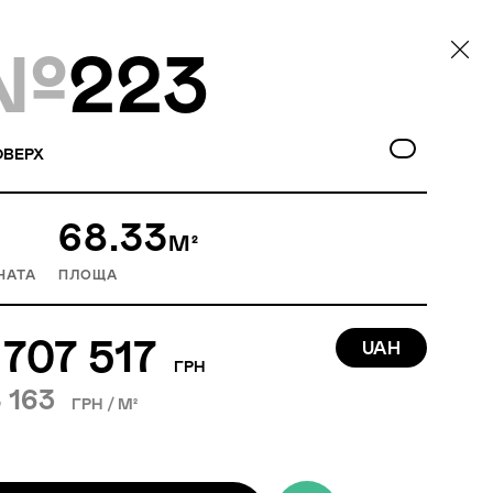
№
223
ВЕРХ
68.33
М²
НАТА
ПЛОЩА
 707 517
UAH
ГРН
 163
ГРН / М²