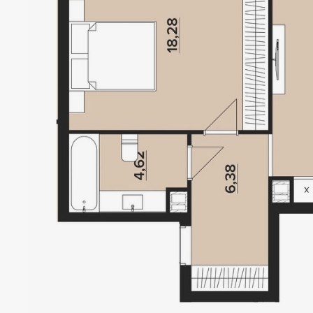
OBOL
HOUS
Локація
Статус
Київ, Оболонський р-н
Проєкт