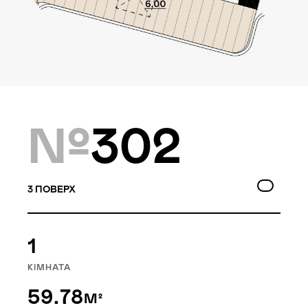
Локація
Київ, Оболонський р-н
Статус
Проєктування
№
302
Комплекс складається з
3
ПОВЕРХ
двох будинків — 10 та
9 поверхів, а також трьох
таунхаусів по 3 поверхи.
1
Багатошаровість проекту
дозволяє йому виглядати,
КІМНАТА
як частина природного
59.78
М²