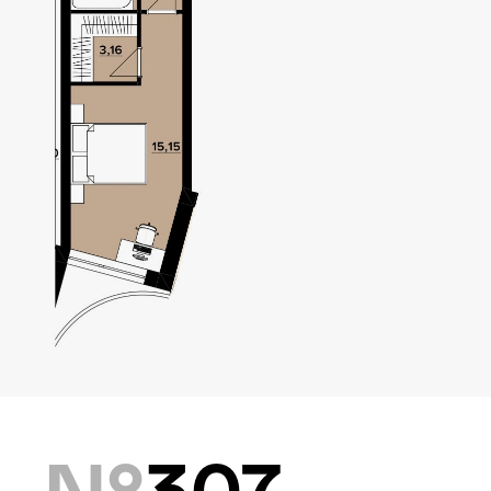
Локація
Київ, Оболонський р-н
Статус
Проєктування
Комплекс складається з
двох будинків — 10 та
9 поверхів, а також трьох
таунхаусів по 3 поверхи.
Багатошаровість проекту
дозволяє йому виглядати,
№
307
як частина природного