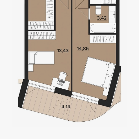
Локація
Київ, Оболонський р-н
Статус
Проєктування
Комплекс складається з
двох будинків — 10 та
9 поверхів, а також трьох
таунхаусів по 3 поверхи.
Багатошаровість проекту
дозволяє йому виглядати,
як частина природного