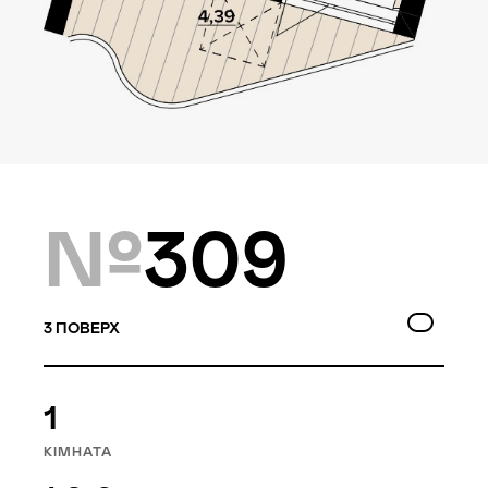
Локація
Київ, Оболонський р-н
Статус
Проєктування
№
309
Комплекс складається з
двох будинків — 10 та
3
ПОВЕРХ
9 поверхів, а також трьох
таунхаусів по 3 поверхи.
Багатошаровість проекту
1
дозволяє йому виглядати,
як частина природного
КІМНАТА