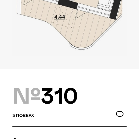
Локація
Київ, Оболонський р-н
Статус
Проєктування
Комплекс складається з
№
310
двох будинків — 10 та
9 поверхів, а також трьох
таунхаусів по 3 поверхи.
Багатошаровість проекту
3
ПОВЕРХ
дозволяє йому виглядати,
як частина природного