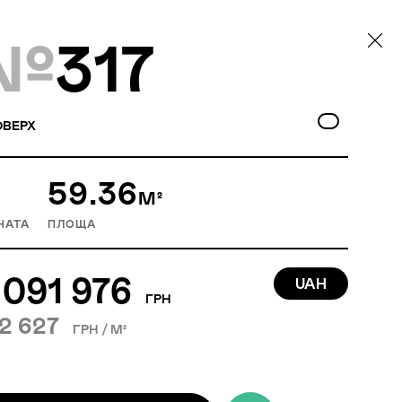
№
317
ВЕРХ
59.36
М²
НАТА
ПЛОЩА
 091 976
UAH
ГРН
2 627
ГРН / М²