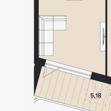
OBOL
HOUS
Локація
Статус
Київ, Оболонський р-н
Проєкт