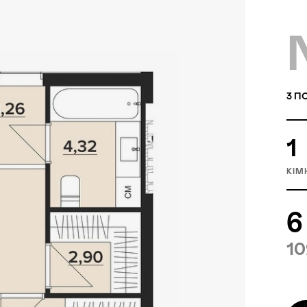
3
ПО
1
КІМ
6
10