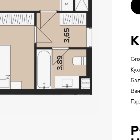
ON
К
Сп
E
Кух
Бал
Ван
Гар
ування