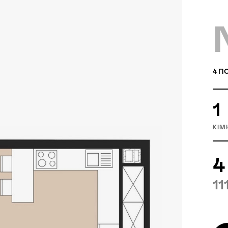
4
ПО
1
КІМ
4
11