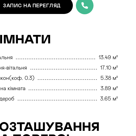
ЗАПИС
НА ПЕРЕГЛЯД
ІМНАТИ
альня
13.49 м²
ня-вітальня
17.10 м²
кон(коф. 0.3)
5.38 м²
на кімната
3.89 м²
дероб
3.65 м²
РОЗТАШУВАННЯ