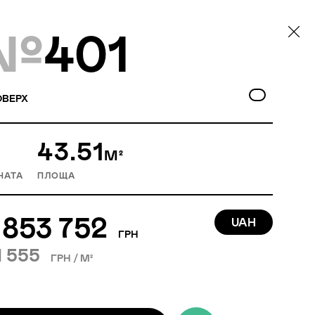
№
401
ВЕРХ
43.51
М²
НАТА
ПЛОЩА
 853 752
UAH
ГРН
1 555
ГРН / М²