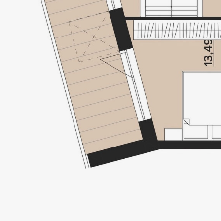
OBOL
HOUS
Локація
Статус
Київ, Оболонський р-н
Проєкт