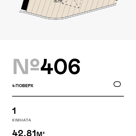
Локація
Київ, Оболонський р-н
Статус
Проєктування
№
406
Комплекс складається з
двох будинків — 10 та
4
ПОВЕРХ
9 поверхів, а також трьох
таунхаусів по 3 поверхи.
1
Багатошаровість проекту
дозволяє йому виглядати,
КІМНАТА
як частина природного
42.81
М²