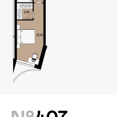
Локація
Київ, Оболонський р-н
Статус
Проєктування
Комплекс складається з
двох будинків — 10 та
9 поверхів, а також трьох
таунхаусів по 3 поверхи.
Багатошаровість проекту
дозволяє йому виглядати,
№
407
як частина природного