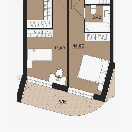
Локація
Київ, Оболонський р-н
Статус
Проєктування
Комплекс складається з
двох будинків — 10 та
9 поверхів, а також трьох
таунхаусів по 3 поверхи.
Багатошаровість проекту
дозволяє йому виглядати,
як частина природного