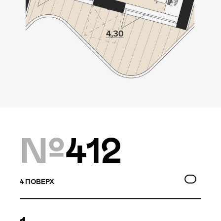
Локація
Київ, Оболонський р-н
Статус
Проєктування
Комплекс складається з
№
412
двох будинків — 10 та
9 поверхів, а також трьох
таунхаусів по 3 поверхи.
Багатошаровість проекту
4
ПОВЕРХ
дозволяє йому виглядати,
як частина природного