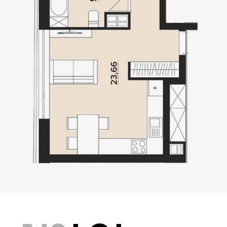
Локація
Київ, Оболонський р-н
Статус
Проєктування
Комплекс складається з
двох будинків — 10 та
9 поверхів, а також трьох
таунхаусів по 3 поверхи.
Багатошаровість проекту
дозволяє йому виглядати,
як частина природного