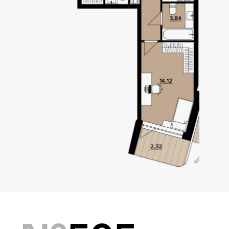
Локація
Київ, Оболонський р-н
Статус
Проєктування
Комплекс складається з
двох будинків — 10 та
9 поверхів, а також трьох
таунхаусів по 3 поверхи.
Багатошаровість проекту
дозволяє йому виглядати,
як частина природного