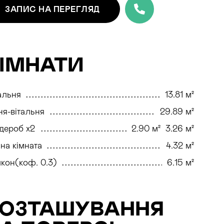
ЗАПИС
НА ПЕРЕГЛЯД
ІМНАТИ
альня
13.81 м²
ня-вітальня
29.89 м²
дероб x2
2.90 м²
3.26 м²
на кімната
4.32 м²
кон(коф. 0.3)
6.15 м²
РОЗТАШУВАННЯ