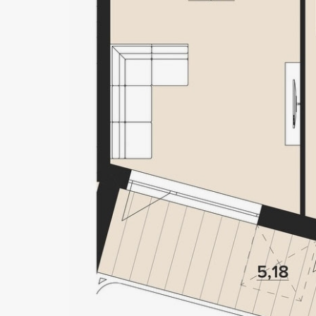
OBOL
HOUS
Локація
Статус
Київ, Оболонський р-н
Проєкт