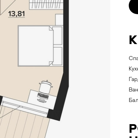
ON
К
Сп
E
Кух
Гар
Ван
Бал
ування