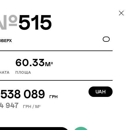
№
515
ОВЕРХ
60.33
М²
НАТА
ПЛОЩА
 538 089
UAH
ГРН
4 947
ГРН / М²