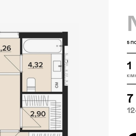
5
П
1
КІМ
7
12