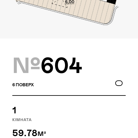
Локація
Київ, Оболонський р-н
Статус
Проєктування
№
604
Комплекс складається з
6
ПОВЕРХ
двох будинків — 10 та
9 поверхів, а також трьох
таунхаусів по 3 поверхи.
1
Багатошаровість проекту
дозволяє йому виглядати,
КІМНАТА
як частина природного
59.78
М²