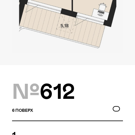
Локація
Київ, Оболонський р-н
Статус
Проєктування
Комплекс складається з
№
612
двох будинків — 10 та
9 поверхів, а також трьох
таунхаусів по 3 поверхи.
Багатошаровість проекту
6
ПОВЕРХ
дозволяє йому виглядати,
як частина природного
1