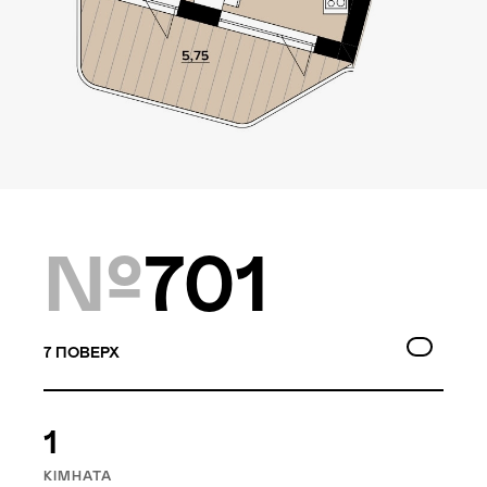
Локація
Київ, Оболонський р-н
Статус
Проєктування
№
701
Комплекс складається з
двох будинків — 10 та
9 поверхів, а також трьох
7
ПОВЕРХ
таунхаусів по 3 поверхи.
Багатошаровість проекту
дозволяє йому виглядати,
1
як частина природного
КІМНАТА