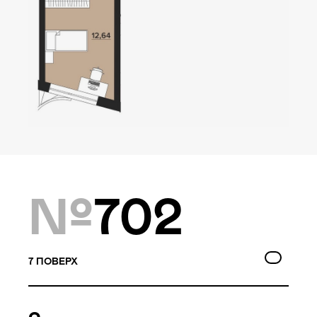
Локація
Київ, Оболонський р-н
Статус
Проєктування
Комплекс складається з
№
702
двох будинків — 10 та
9 поверхів, а також трьох
таунхаусів по 3 поверхи.
Багатошаровість проекту
7
ПОВЕРХ
дозволяє йому виглядати,
як частина природного