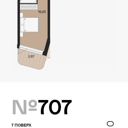
Локація
Київ, Оболонський р-н
Статус
Проєктування
Комплекс складається з
двох будинків — 10 та
9 поверхів, а також трьох
таунхаусів по 3 поверхи.
№
707
Багатошаровість проекту
дозволяє йому виглядати,
як частина природного
7
ПОВЕРХ