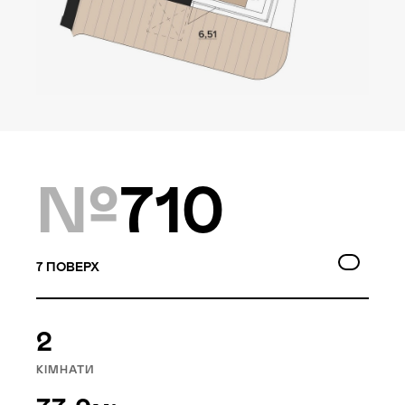
Локація
Київ, Оболонський р-н
Статус
Проєктування
№
710
Комплекс складається з
двох будинків — 10 та
7
ПОВЕРХ
9 поверхів, а також трьох
таунхаусів по 3 поверхи.
Багатошаровість проекту
2
дозволяє йому виглядати,
КІМНАТИ
як частина природного