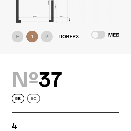
Локація
Лебедівка, Вишгород. р-н
Статус
МЕБ
F
1
2
ПОВЕРХ
Будівництво
№
37
5B
5C
4