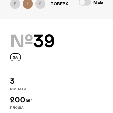
МЕБ
F
1
2
ПОВЕРХ
Локація
Лебедівка, Вишгород. р-н
Статус
№
39
Будівництво
2A
3
КІМНАТИ
200
М²
ПЛОЩА